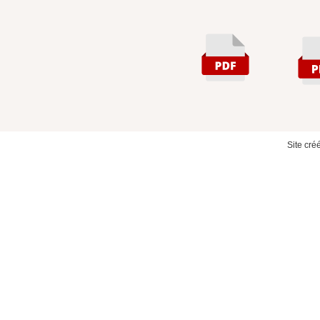
596 KB
97
Site cr