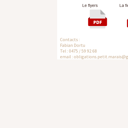
Le flyers
La fiche 
(docx à pré
ou pdf à co
596 KB
Contacts :
Fabian Dortu
Tel : 0475 / 59 92 68
email : obligations.petit.marais